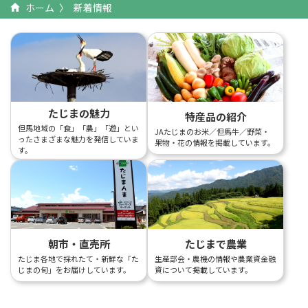
ホーム
新着情報
たじまの魅力
特産品の紹介
但馬地域の「食」「農」「遊」とい
JAたじまのお米／但馬牛／野菜・
ったさまざまな魅力を発信していま
果物・花の情報を掲載しています。
す。
朝市・直売所
たじまで農業
たじま各地で採れたて・新鮮な「た
生産部会・農機の情報や農業資金融
じまの旬」をお届けしています。
資について掲載しています。