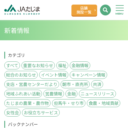
店舗
施設一覧
新着情報
カテゴリ
すべて
重要なお知らせ
福祉
金融情報
総合のお知らせ
イベント情報
キャンペーン情報
支店・営農センターだより
朝市・直売所
共済
地域ふれあい活動
営農情報
金融
ニュースリリース
たじまの農業・農作物
但馬牛・せり市
食農・地域貢献
女性会
お役立ちサービス
バックナンバー