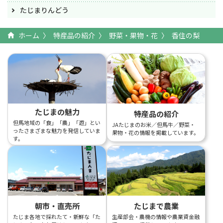
たじまりんどう
ホーム
特産品の紹介
野菜・果物・花
香住の梨
たじまの魅力
特産品の紹介
但馬地域の「食」「農」「遊」とい
JAたじまのお米／但馬牛／野菜・
ったさまざまな魅力を発信していま
果物・花の情報を掲載しています。
す。
朝市・直売所
たじまで農業
たじま各地で採れたて・新鮮な「た
生産部会・農機の情報や農業資金融