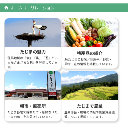
ホーム
リレーション
たじまの魅力
特産品の紹介
但馬地域の「食」「農」「遊」とい
JAたじまのお米／但馬牛／野菜・
ったさまざまな魅力を発信していま
果物・花の情報を掲載しています。
す。
朝市・直売所
たじまで農業
たじま各地で採れたて・新鮮な「た
生産部会・農機の情報や農業資金融
じまの旬」をお届けしています。
資について掲載しています。