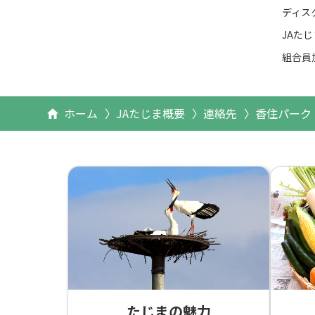
ディス
JAた
組合員
ホーム
JAたじま概要
連絡先
香住パーク
たじまの魅力